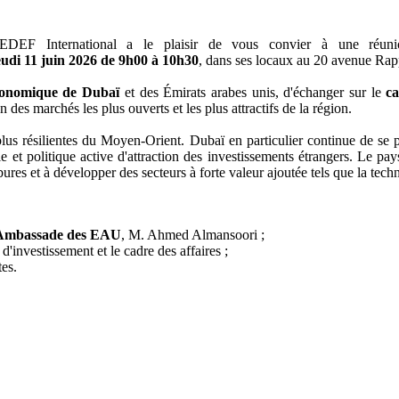
MEDEF International a le plaisir de vous convier à une réu
eudi 11 juin 2026 de 9h00 à 10h30
, dans ses locaux au 20 avenue Ra
onomique de Dubaï
et des Émirats arabes unis, d'échanger sur le
ca
'un des marchés les plus ouverts et les plus attractifs de la région.
lus résilientes du Moyen-Orient. Dubaï en particulier continue de se p
diale et politique active d'attraction des investissements étrangers. Le 
es et à développer des secteurs à forte valeur ajoutée tels que la technol
l'Ambassade des EAU
, M. Ahmed Almansoori ;
d'investissement et le cadre des affaires ;
tes.