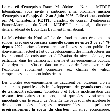
Le conseil d’entreprises France–Macédoine du Nord de MEDEF
International vous invite à participer à sa prochaine mission
d’entreprises
à Skopje, du 2 au 3 juin 2026
. Celle-ci sera conduite
par
M. Christophe PETIT
, président du conseil d’entreprises
France-Macédoine du Nord de MEDEF International, et directeur
général adjoint de Bouygues Bâtiment International.
La Macédoine du Nord affiche des fondamentaux économiques
solides, avec une
croissance annuelle comprise entre 3 % et 4 %
depuis 2022
, principalement tirée par l’investissement public. Le
gouvernement actuel a fait du développement des infrastructures un
levier central de croissance et d’élévation du niveau de vie, en
particulier dans les transports, l’énergie et les équipements publics.
Cette dynamique s’inscrit dans un contexte de forte ouverture de
l’économie, étroitement connectée aux chaînes de valeur
européennes, notamment industrielles.
Les priorités gouvernementales se traduisent par plusieurs projets
structurants, parmi lesquels le développement des
grands corridors
de transport régionaux
(corridors 8 et 10), la modernisation des
réseaux ferroviaires et routiers, ainsi que des investissements
importants dans le secteur de l’énergie. Le pays souhaite accélérer le
déploiement des énergies renouvelables et
préparer
progressivement la sortie du charbon
, un enjeu économique,